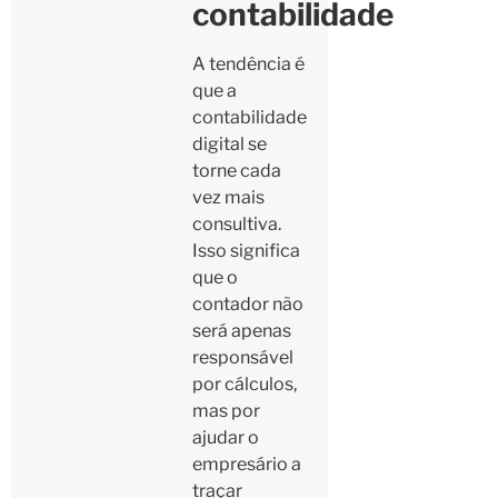
contabilidade
A tendência é
que a
contabilidade
digital se
torne cada
vez mais
consultiva.
Isso significa
que o
contador não
será apenas
responsável
por cálculos,
mas por
ajudar o
empresário a
traçar