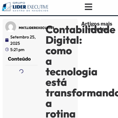
Artigos mais
Contabilidade
recentes
MKT.LIDEREXECUTIVE
Digital:
Setembro 25,
2025
como
5:21 pm
a
Conteúdo
tecnologia
está
transformand
a
rotina