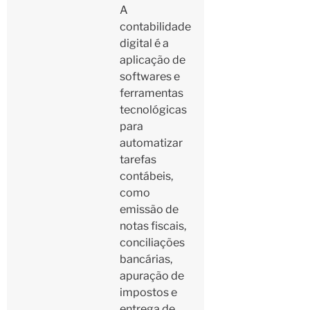
A
contabilidade
digital é a
aplicação de
softwares e
ferramentas
tecnológicas
para
automatizar
tarefas
contábeis,
como
emissão de
notas fiscais,
conciliações
bancárias,
apuração de
impostos e
entrega de