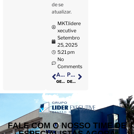
de se
atualizar.
MKT.lidere
xecutive
Setembro
25, 2025
5:21 pm
No
Comments
ANTERIOR
PRÓXIMO
GESTÃO LEGAL | Por que sua empresa precisa de um planejamento jurídico preventivo
DESPACHANTE | Renovação do licenciamento anual: prazos, custos e como evitar multas
FALE COM O NOSSO TIME DE
ESPECIALISTAS AGORA