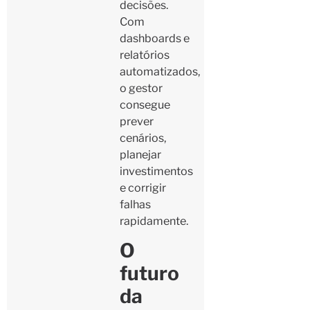
decisões.
Com
dashboards e
relatórios
automatizados,
o gestor
consegue
prever
cenários,
planejar
investimentos
e corrigir
falhas
rapidamente.
O
futuro
da