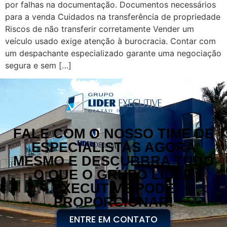
por falhas na documentação. Documentos necessários
para a venda Cuidados na transferência de propriedade
Riscos de não transferir corretamente Vender um
veículo usado exige atenção à burocracia. Contar com
um despachante especializado garante uma negociação
segura e sem […]
FALE COM O NOSSO TIME DE
ESPECIALISTAS AGORA
MESMO E DESCUBBRA TUDO
O QUE O GRUPO LÍDER
EXECUTIVE PODE
PROPORCIONAR!
ENTRE EM CONTATO