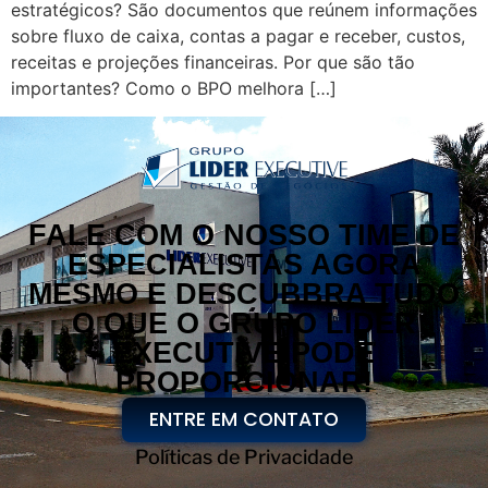
estratégicos? São documentos que reúnem informações
sobre fluxo de caixa, contas a pagar e receber, custos,
receitas e projeções financeiras. Por que são tão
importantes? Como o BPO melhora […]
FALE COM O NOSSO TIME DE
ESPECIALISTAS AGORA
MESMO E DESCUBBRA TUDO
O QUE O GRUPO LÍDER
EXECUTIVE PODE
PROPORCIONAR!
ENTRE EM CONTATO
Políticas de Privacidade