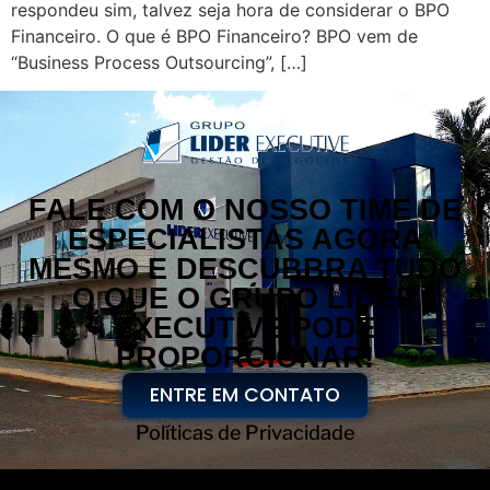
respondeu sim, talvez seja hora de considerar o BPO
Financeiro. O que é BPO Financeiro? BPO vem de
“Business Process Outsourcing”, […]
FALE COM O NOSSO TIME DE
ESPECIALISTAS AGORA
MESMO E DESCUBBRA TUDO
O QUE O GRUPO LÍDER
EXECUTIVE PODE
PROPORCIONAR!
ENTRE EM CONTATO
Políticas de Privacidade