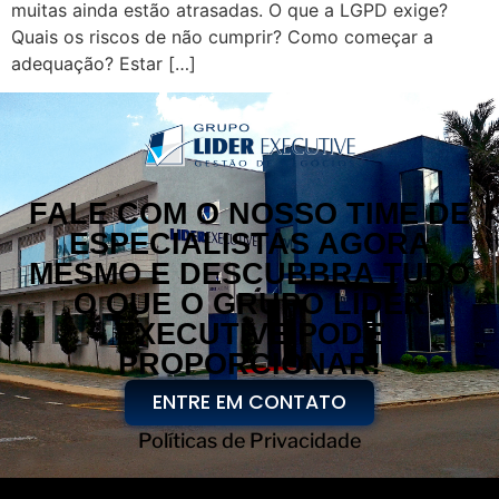
muitas ainda estão atrasadas. O que a LGPD exige?
Quais os riscos de não cumprir? Como começar a
adequação? Estar […]
FALE COM O NOSSO TIME DE
ESPECIALISTAS AGORA
MESMO E DESCUBBRA TUDO
O QUE O GRUPO LÍDER
EXECUTIVE PODE
PROPORCIONAR!
ENTRE EM CONTATO
Políticas de Privacidade